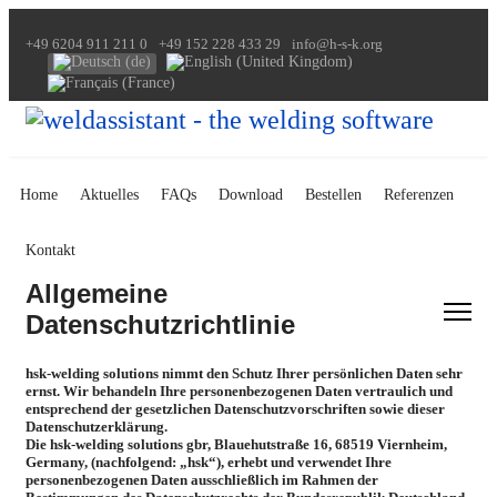
+49 6204 911 211 0
+49 152 228 433 29
info@h-s-k.org
Select your language
Home
Aktuelles
FAQs
Download
Bestellen
Referenzen
Kontakt
Allgemeine
Datenschutzrichtlinie
hsk-welding solutions nimmt den Schutz Ihrer persönlichen Daten sehr
ernst. Wir behandeln Ihre personenbezogenen Daten vertraulich und
entsprechend der gesetzlichen Datenschutzvorschriften sowie dieser
Datenschutzerklärung.
Die hsk-welding solutions gbr, Blauehutstraße 16, 68519 Viernheim,
Germany, (nachfolgend: „hsk“), erhebt und verwendet Ihre
personenbezogenen Daten ausschließlich im Rahmen der