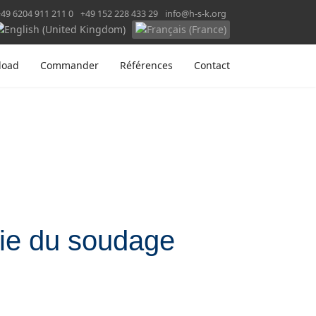
+49 6204 911 211 0
+49 152 228 433 29
info@h-s-k.org
e langue
load
Commander
Références
Contact
ogie du soudage