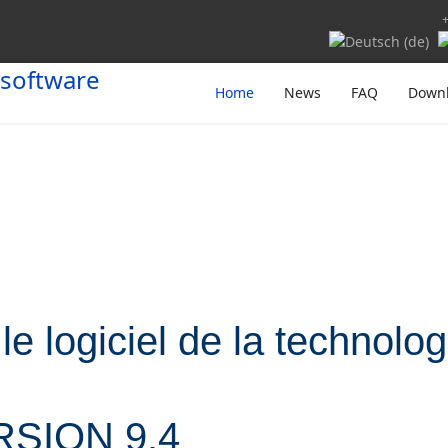
Sélectionnez votr
Home
News
FAQ
Down
..le logiciel de la technol
SION 9.4