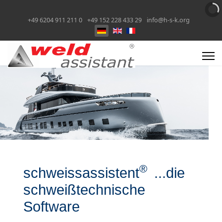
+49 6204 911 211 0
+49 152 228 433 29
info@h-s-k.org
Select your language
®
schweissassistent
...die
schweißtechnische
Software