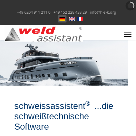
+49 6204 911 211 0
+49 152 228 433 29
info@h-s-k.org
Select your language
®
schweissassistent
...die
schweißtechnische
Software